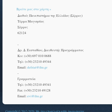
Βρείτε μας στο χάρτη »
Διεθνές Πανεπιστήμιο της Ελλάδος (Σέρρες)
Τέρμα Μαγνησίας
Σέρρες
62124
-
Δρ. Δ. Ευσταθίου, Διευθυντής Προγράμματος
Κιν: (+30) 697 010 0688
Τηλ: (+30) 23210 49344
Email:
defstat@ihu.gr
-
Γραμματεία
Τηλ: (+30) 23210 49341
Fax: (+30) 23210 49128
Email:
evi@ihu.gr
Copyright © 2012-2020. Με την επιφύλαξη κάθε δικαιώματος