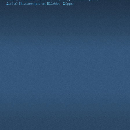
Διεθνές Πανεπιστήμιο της Ελλάδος - Σέρρες