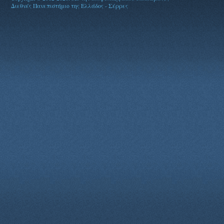
Διεθνές Πανεπιστήμιο της Ελλάδος - Σέρρες