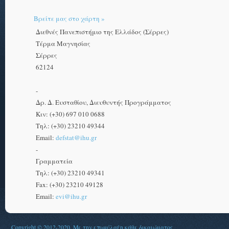
Βρείτε μας στο χάρτη »
Διεθνές Πανεπιστήμιο της Ελλάδος (Σέρρες)
Τέρμα Μαγνησίας
Σέρρες
62124
-
Δρ. Δ. Ευσταθίου, Διευθυντής Προγράμματος
Κιν: (+30) 697 010 0688
Τηλ: (+30) 23210 49344
Email:
defstat@ihu.gr
-
Γραμματεία
Τηλ: (+30) 23210 49341
Fax: (+30) 23210 49128
Email:
evi@ihu.gr
Copyright © 2012-2020. Με την επιφύλαξη κάθε δικαιώματος