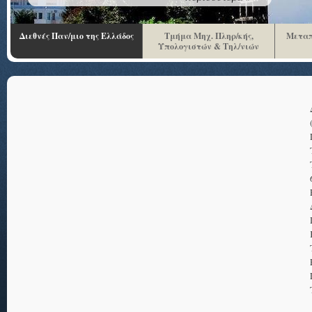
Διεθνές Παν/μιο της Ελλάδος
Τμήμα Μηχ. Πληρ/κής,
Μεταπ
Υπολογιστών & Τηλ/νιών