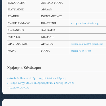
ΠΑΣΧΑΛΙΔΟΥ
ΑΝΤΩΝΙΑ-ΜΑΡΙΑ
ΠΑΤΣΙΑΚΟΣ
ΑΒΡΑΑΜ
ΡΟΜΠΗΣ
ΚΩΝΣΤΑΝΤΙΝΟΣ
ΣΑΡΗΓΙΑΝΝΙΔΟΥ
ΠΟΛΥΞΕΝΗ
xsarigiannidou@yahoo.gr
ΣΑΡΙΑΝΙΔΟΥ
ΧΑΡΙΚΛΕΙΑ
ΦΟΥΝΤΑΣ
ΝΙΚΟΛΑΟΣ
ΧΡΙΣΤΟΔΟΥΛΟΥ
ΧΡΗΣΤΟΣ
xristodoulou223@gmail.com
ΨΑΘΑ
ΜΑΡΙΑ
mariapl@live.com
Χρήσιμοι Σύνδεσμοι
» Διεθνές Πανεπιστήμιο της Ελλάδος - Σέρρες
» Τμήμα Μηχανικών Πληροφορικής, Υπολογιστών &
Τηλεπικοινωνιών