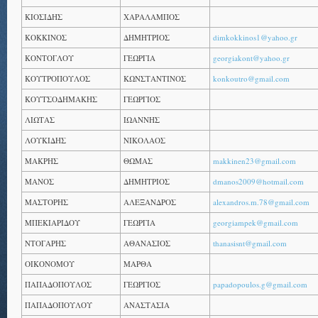
ΚΙΟΣΙΔΗΣ
ΧΑΡΑΛΑΜΠΟΣ
ΚΟΚΚΙΝΟΣ
ΔΗΜΗΤΡΙΟΣ
dimkokkinos1@yahoo.gr
ΚΟΝΤΟΓΛΟΥ
ΓΕΩΡΓΙΑ
georgiakont@yahoo.gr
ΚΟΥΤΡΟΠΟΥΛΟΣ
ΚΩΝΣΤΑΝΤΙΝΟΣ
konkoutro@gmail.com
ΚΟΥΤΣΟΔΗΜΑΚΗΣ
ΓΕΩΡΓΙΟΣ
ΛΙΩΤΑΣ
ΙΩΑΝΝΗΣ
ΛΟΥΚΙΔΗΣ
ΝΙΚΟΛΑΟΣ
ΜΑΚΡΗΣ
ΘΩΜΑΣ
makkinen23@gmail.com
ΜΑΝΟΣ
ΔΗΜΗΤΡΙΟΣ
dmanos2009@hotmail.com
ΜΑΣΤΟΡΗΣ
ΑΛΕΞΑΝΔΡΟΣ
alexandros.m.78@gmail.com
ΜΠΕΚΙΑΡΙΔΟΥ
ΓΕΩΡΓΙΑ
georgiampek@gmail.com
ΝΤΟΓΑΡΗΣ
ΑΘΑΝΑΣΙΟΣ
thanasisnt@gmail.com
ΟΙΚΟΝΟΜΟΥ
ΜΑΡΘΑ
ΠΑΠΑΔΟΠΟΥΛΟΣ
ΓΕΩΡΓΙΟΣ
papadopoulos.g@gmail.com
ΠΑΠΑΔΟΠΟΥΛΟΥ
ΑΝΑΣΤΑΣΙΑ