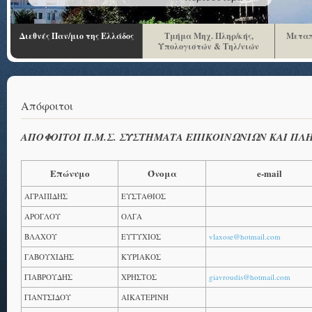
Διεθνές Παν/μιο της Ελλάδος
Τμήμα Μηχ. Πληρ/κής,
Μεταπ
Υπολογιστών & Τηλ/νιών
Απόφοιτοι
ΑΠΟΦΟΙΤΟΙ Π.Μ.Σ. ΣΥΣΤΗΜΑΤΑ EΠΙΚΟΙΝΩΝΙΩΝ ΚΑΙ Π
Επώνυμο
Όνομα
e-mail
ΑΓΡΑΠΙΔΗΣ
ΕΥΣΤΑΘΙΟΣ
ΑΡΟΓΛΟΥ
ΟΛΓΑ
ΒΛΑΧΟΥ
ΕΥΤΥΧΙΟΣ
vlaxose@hotmail.com
ΓΑΒΟΥΧΙΔΗΣ
ΚΥΡΙΑΚΟΣ
ΓΙΑΒΡΟΥΔΗΣ
ΧΡΗΣΤΟΣ
giavroudis@hotmail.com
ΓΙΑΝΤΣΙΔΟΥ
ΑΙΚΑΤΕΡΙΝΗ