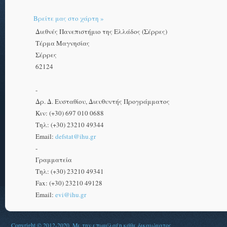
Βρείτε μας στο χάρτη »
Διεθνές Πανεπιστήμιο της Ελλάδος (Σέρρες)
Τέρμα Μαγνησίας
Σέρρες
62124
-
Δρ. Δ. Ευσταθίου, Διευθυντής Προγράμματος
Κιν: (+30) 697 010 0688
Τηλ: (+30) 23210 49344
Email:
defstat@ihu.gr
-
Γραμματεία
Τηλ: (+30) 23210 49341
Fax: (+30) 23210 49128
Email:
evi@ihu.gr
Copyright © 2012-2020. Με την επιφύλαξη κάθε δικαιώματος