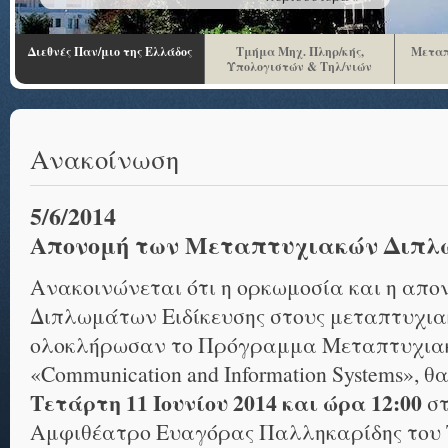
Διεθνές Παν/μιο της Ελλάδος
Τμήμα Μηχ. Πληρ/κής,
Μεταπ
Υπολογιστών & Τηλ/νιών
Ανακοίνωση
5/6/2014
Απονομή των Μεταπτυχιακών Διπ
Ανακοινώνεται ότι η ορκωμοσία και η απ
Διπλωμάτων Ειδίκευσης στους μεταπτυχια
ολοκλήρωσαν το Πρόγραμμα Μεταπτυχια
«Communication and Information Systems», 
Τετάρτη 11 Ιουνίου 2014 και ώρα 12:00
στ
Αμφιθέατρο Ευαγόρας Παλληκαρίδης του Τ