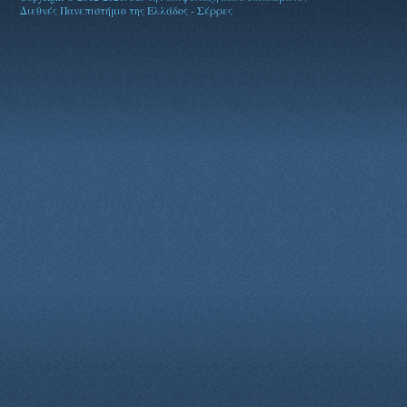
Διεθνές Πανεπιστήμιο της Ελλάδος - Σέρρες