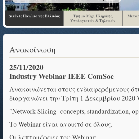
Διεθνές Παν/μιο της Ελλάδος
Τμήμα Μηχ. Πληρ/κής,
Μεταπ
Υπολογιστών & Τηλ/νιών
Ανακοίνωση
25/11/2020
Industry Webinar IEEE ComSoc
Ανακοινώνεται στους ενδιαφερόμενους ότι
διοργανώνει την Τρίτη 1 Δεκεμβρίου 2020 W
"Network Slicing -concepts, standardization, op
Το Webinar είναι ανοικτό σε όλους.
Οι λεπτομέρειες του Webinar: